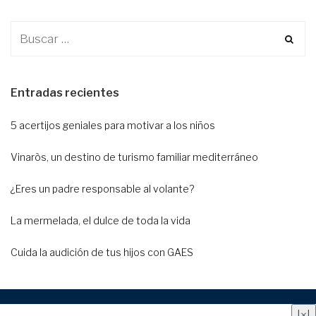
Entradas recientes
5 acertijos geniales para motivar a los niños
Vinaròs, un destino de turismo familiar mediterráneo
¿Eres un padre responsable al volante?
La mermelada, el dulce de toda la vida
Cuida la audición de tus hijos con GAES
Quienes somos
|
Contacto
|
Anúnciate aquí
|
Aviso
|
×
|