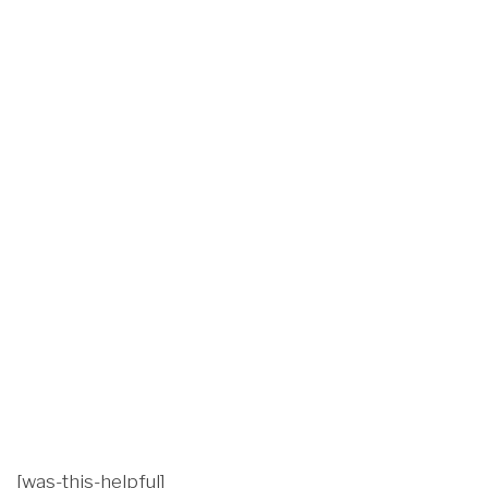
[was-this-helpful]