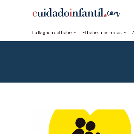
La llegada del bebé
El bebé, mes a mes