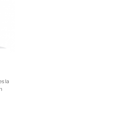
s la
en