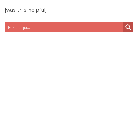
[was-this-helpful]