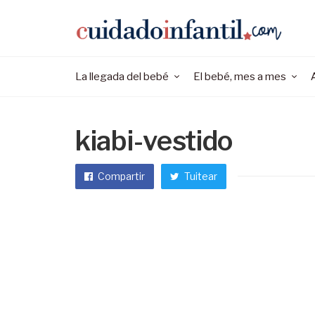
La llegada del bebé
El bebé, mes a mes
kiabi-vestido
Compartir
Tuitear