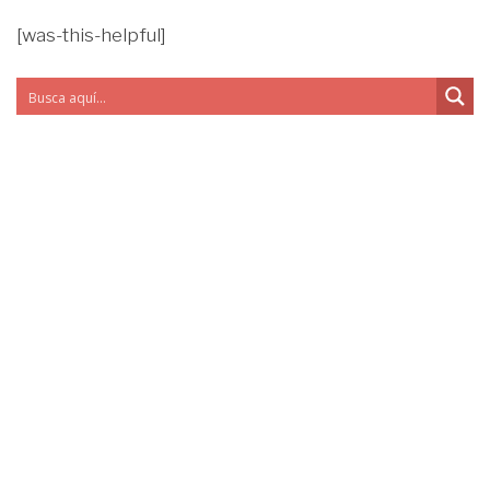
[was-this-helpful]