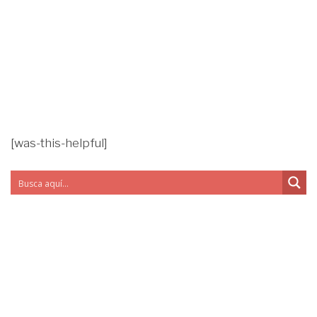
[was-this-helpful]