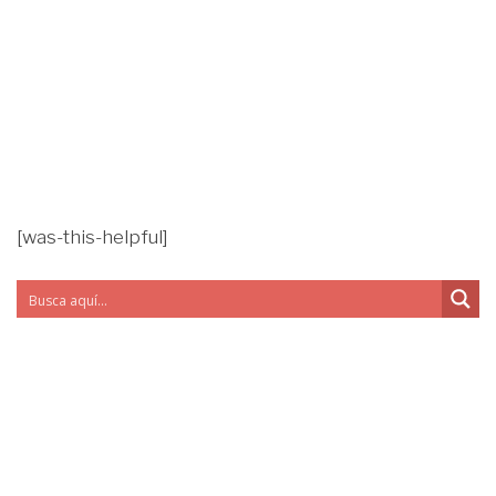
[was-this-helpful]