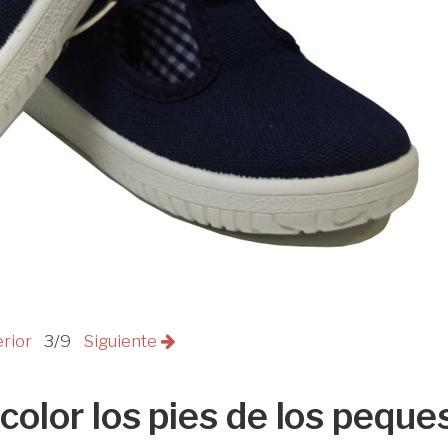
erior
3/9
Siguiente
 color los pies de los peque