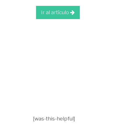
Ir al artículo
[was-this-helpful]