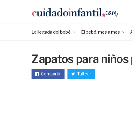
La llegada del bebé
El bebé, mes a mes
Zapatos para niños
Compartir
Tuitear