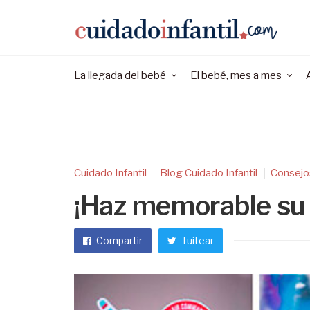
La llegada del bebé
El bebé, mes a mes
Cuidado Infantil
Blog Cuidado Infantil
Consejo
¡Haz memorable su 
Compartir
Tuitear