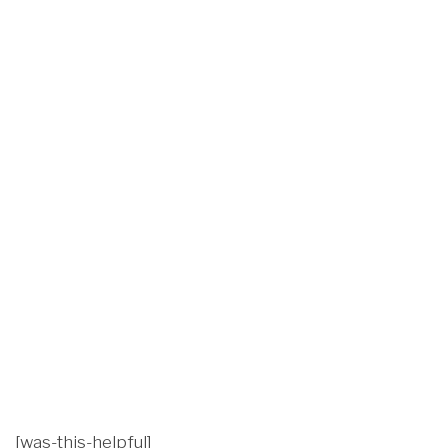
[was-this-helpful]