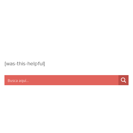
[was-this-helpful]