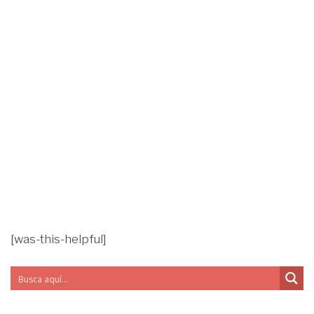
[was-this-helpful]