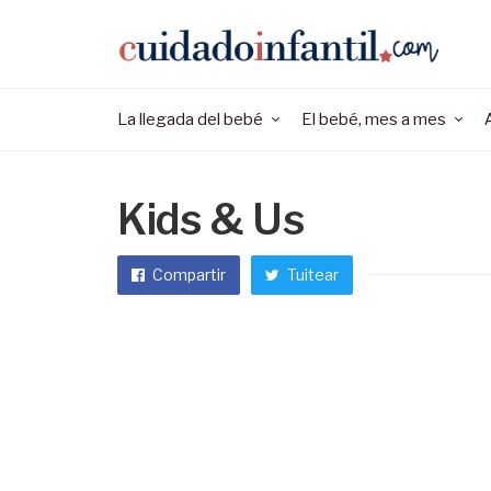
La llegada del bebé
El bebé, mes a mes
Kids & Us
Compartir
Tuitear