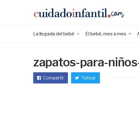
La llegada del bebé
El bebé, mes a mes
zapatos-para-niños
Compartir
Tuitear