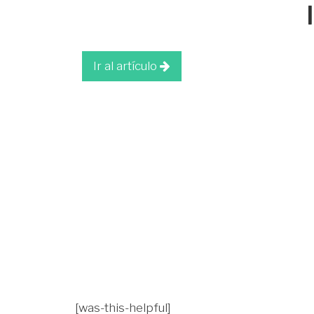
Ir al artículo
[was-this-helpful]