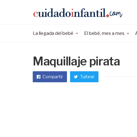
La llegada del bebé
El bebé, mes a mes
Maquillaje pirata
Compartir
Tuitear