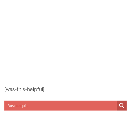
[was-this-helpful]