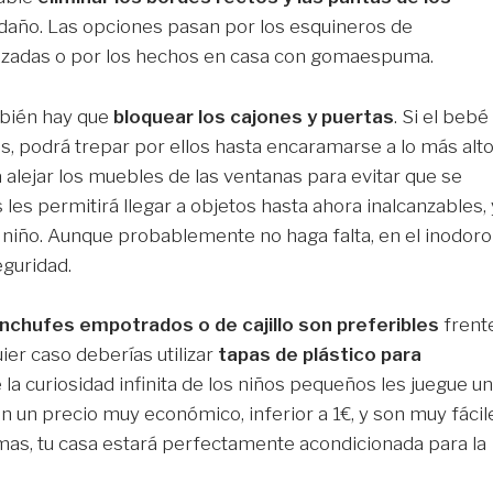
 daño. Las opciones pasan por los esquineros de
lizadas o por los hechos en casa con gomaespuma.
mbién hay que
bloquear los cajones y puertas
. Si el bebé
s, podrá trepar por ellos hasta encaramarse a lo más alt
alejar los muebles de las ventanas para evitar que se
les permitirá llegar a objetos hasta ahora inalcanzables, 
 niño. Aunque probablemente no haga falta, en el inodoro
guridad.
nchufes empotrados o de cajillo son preferibles
frent
ier caso deberías utilizar
tapas de plástico para
ue la curiosidad infinita de los niños pequeños les juegue u
n un precio muy económico, inferior a 1€, y son muy fácil
rmas, tu casa estará perfectamente acondicionada para la