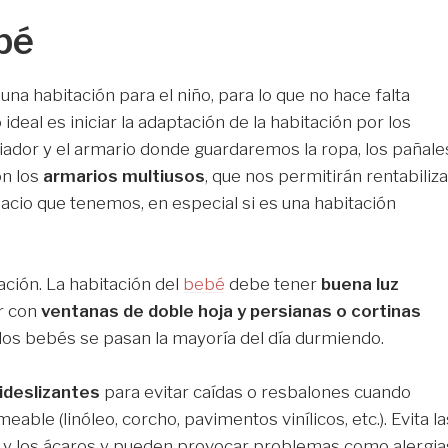
bé
una habitación para el niño, para lo que no hace falta
deal es iniciar la adaptación de la habitación por los
iador y el armario donde guardaremos la ropa, los pañale
on los
armarios multiusos
, que nos permitirán rentabiliza
acio que tenemos, en especial si es una habitación
ación. La habitación del
bebé
debe tener
buena luz
r con
ventanas de doble hoja y persianas o cortinas
los bebés se pasan la mayoría del día durmiendo.
ideslizantes
para evitar caídas o resbalones cuando
eable (linóleo, corcho, pavimentos vinílicos, etc.). Evita la
 y los ácaros y pueden provocar problemas como alergia