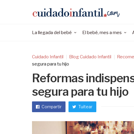
La llegada del bebé
El bebé, mes a mes
Cuidado Infantil
Blog Cuidado Infantil
Recome
segura para tu hijo
Reformas indispens
segura para tu hijo
Compartir
Tuitear