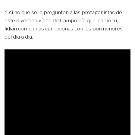
Y si no que se lo pregunten a las protagonistas de
este divertido vídeo de Campofrío que, como tú,
lidian como unas campeonas con los pormenores
del día a día.