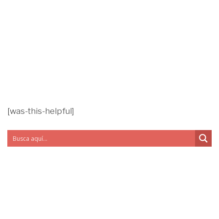
[was-this-helpful]