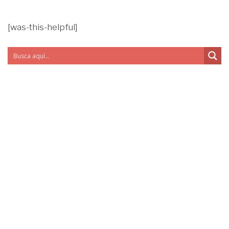
[was-this-helpful]