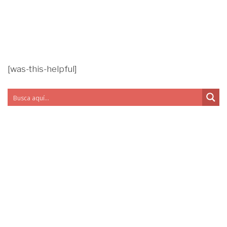
[was-this-helpful]