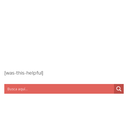
[was-this-helpful]