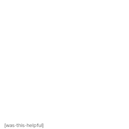
[was-this-helpful]