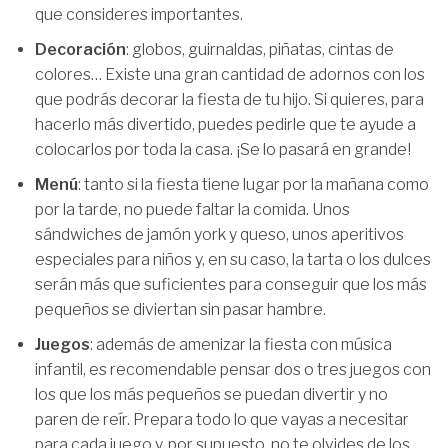
que consideres importantes.
Decoraci
ó
n
: globos, guirnaldas, piñatas, cintas de
colores… Existe una gran cantidad de adornos con los
que podrás decorar la fiesta de tu hijo. Si quieres, para
hacerlo más divertido, puedes pedirle que te ayude a
colocarlos por toda la casa. ¡Se lo pasará en grande!
Men
ú
: tanto si la fiesta tiene lugar por la mañana como
por la tarde, no puede faltar la comida. Unos
sándwiches de jamón york y queso, unos aperitivos
especiales para niños y, en su caso, la tarta o los dulces
serán más que suficientes para conseguir que los más
pequeños se diviertan sin pasar hambre.
Juegos
: además de amenizar la fiesta con música
infantil, es recomendable pensar dos o tres juegos con
los que los más pequeños se puedan divertir y no
paren de reír. Prepara todo lo que vayas a necesitar
para cada juego y, por supuesto, no te olvides de los