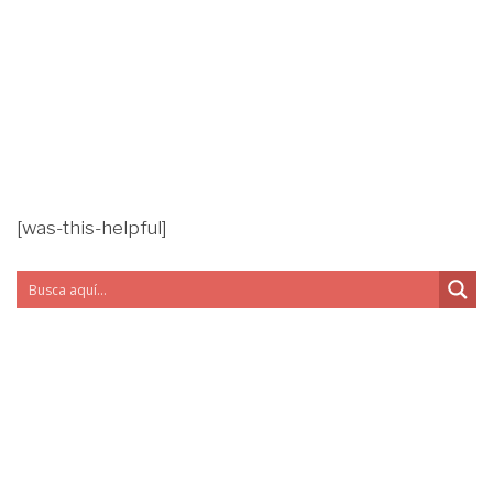
[was-this-helpful]