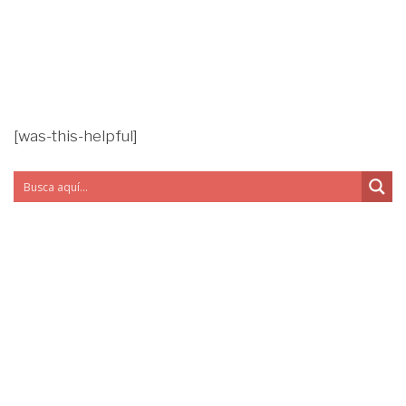
[was-this-helpful]