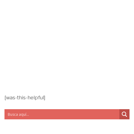
[was-this-helpful]