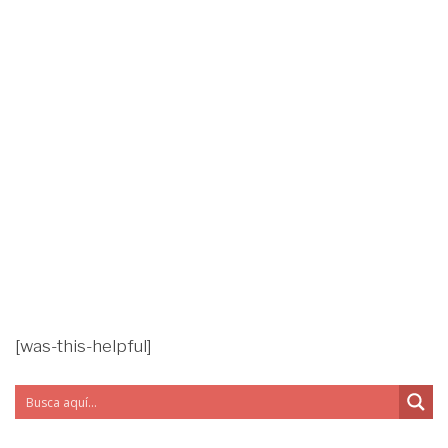
[was-this-helpful]