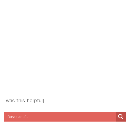
[was-this-helpful]