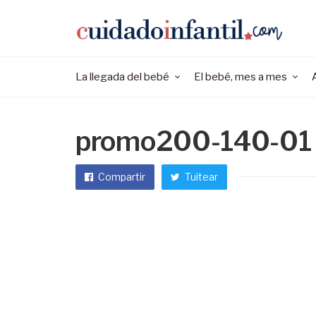
La llegada del bebé
El bebé, mes a mes
promo200-140-01
Compartir
Tuitear