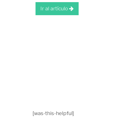
Ir al artículo
[was-this-helpful]