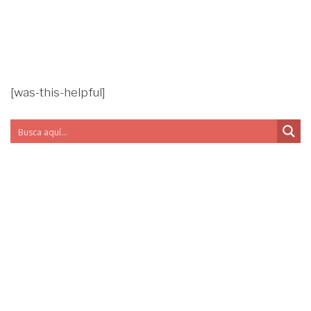
[was-this-helpful]