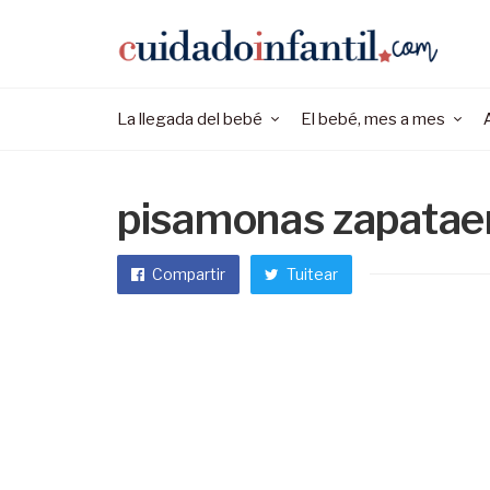
La llegada del bebé
El bebé, mes a mes
pisamonas zapataeri
Compartir
Tuitear