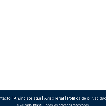
ntacto
|
Anúnciate aquí
|
Aviso legal
|
Política de privacida
© Cuidado Infantil. Todos los derechos reservados.