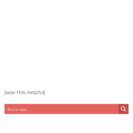
[was-this-helpful]