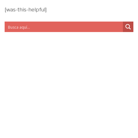
[was-this-helpful]