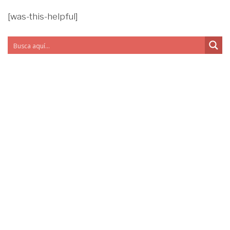
[was-this-helpful]