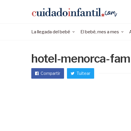
La llegada del bebé
El bebé, mes a mes
hotel-menorca-fami
Compartir
Tuitear