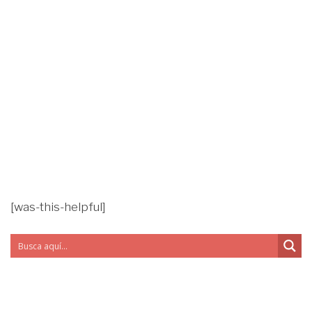
[was-this-helpful]