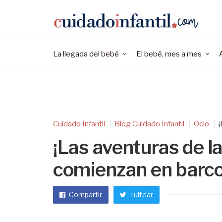
La llegada del bebé
El bebé, mes a mes
Cuidado Infantil
Blog Cuidado Infantil
Ocio
¡
¡Las aventuras de l
comienzan en barco
Compartir
Tuitear