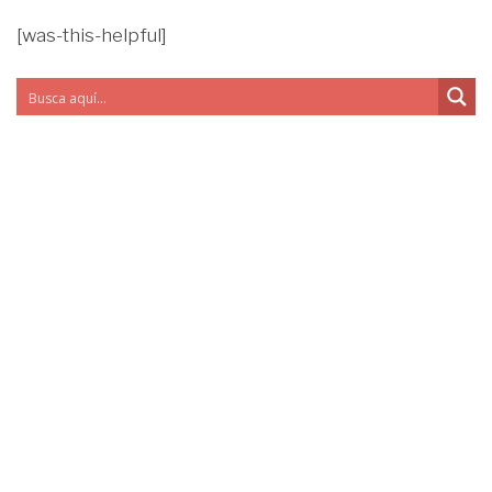
[was-this-helpful]