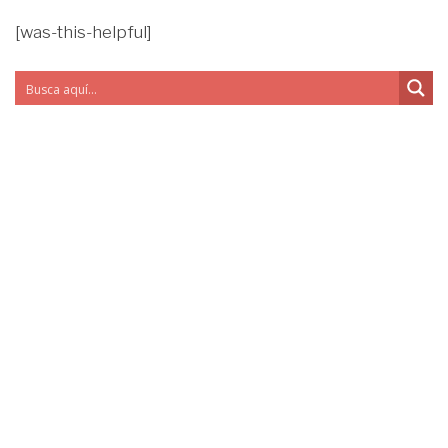
[was-this-helpful]