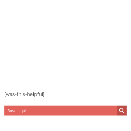
[was-this-helpful]