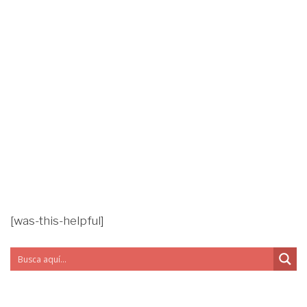
[was-this-helpful]