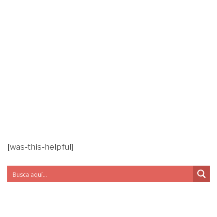
[was-this-helpful]