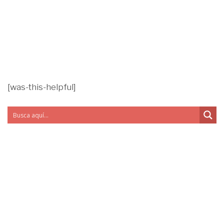
[was-this-helpful]