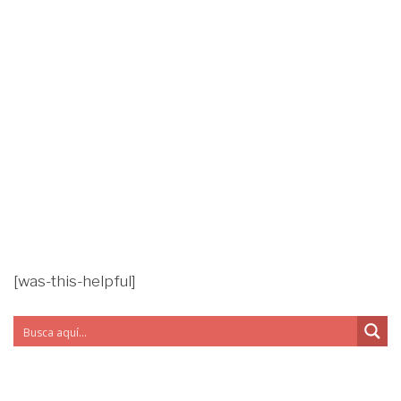
[was-this-helpful]