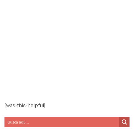
[was-this-helpful]