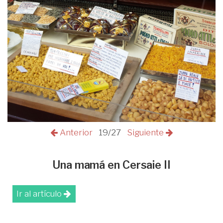
Anterior
19/27
Siguiente
Una mamá en Cersaie II
Ir al artículo