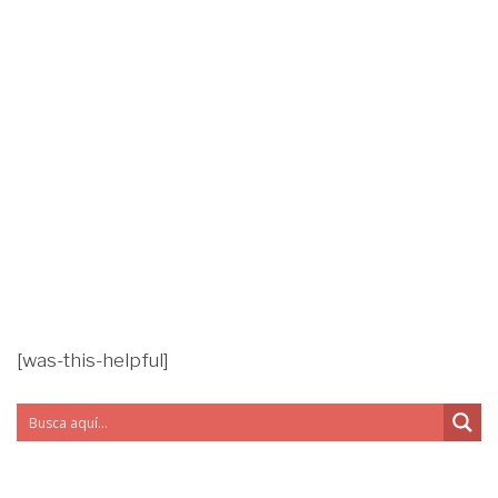
[was-this-helpful]