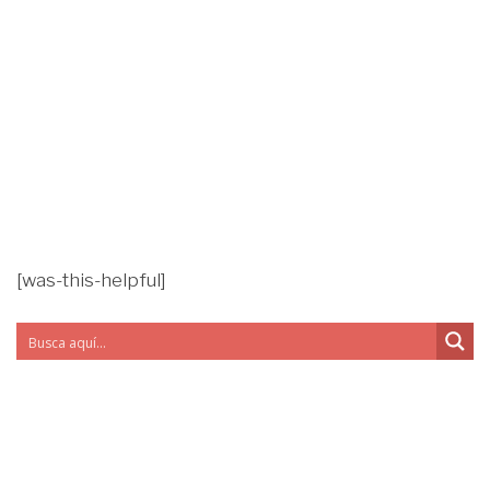
[was-this-helpful]