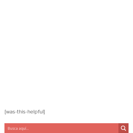
[was-this-helpful]